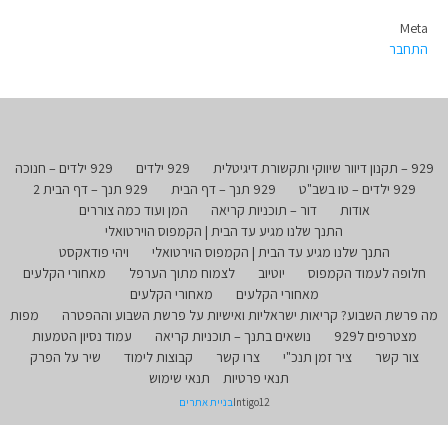
Meta
התחבר
929 – תקנון דיוור שיווקי ותקשורת דיגיטלית
929 ילדים
929 ילדים – חנוכה
929 ילדים – טו בשב"ט
929 תנך – דף הבית
929 תנך – דף הבית 2
אודות
דור – תוכניות קריאה
המן ועוד כמה צוררים
התנך שלנו מגיע עד הבית | הקמפוס הוירטואלי
התנך שלנו מגיע עד הבית | הקמפוס הוירטואלי
ויהי פודאקסט
חלופה לעמוד הקמפוס
יוטיוב
לצמוח מתוך הערפל
מאחורי הקלעים
מאחורי הקלעים
מאחורי הקלעים
מה פרשת השבוע? קריאות ישראליות ואישיות על פרשת השבוע וההפטרה
מפות
מצטרפים ל929
נושאים בתנך – תוכניות קריאה
עמוד נסיון הטמעות
צור קשר
ציר זמן תנכ"י
צרו קשר
קבוצות לימוד
שיר על הפרק
תנאי פרטיות
תנאי שימוש
Intigo12
בניית אתרים