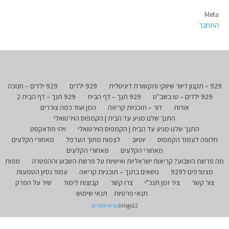
Meta
התחבר
929 – תקנון דיוור שיווקי ותקשורת דיגיטלית
929 ילדים
929 ילדים – חנוכה
929 ילדים – טו בשב"ט
929 תנך – דף הבית
929 תנך – דף הבית 2
אודות
דור – תוכניות קריאה
המן ועוד כמה צוררים
התנך שלנו מגיע עד הבית | הקמפוס הוירטואלי
התנך שלנו מגיע עד הבית | הקמפוס הוירטואלי
ויהי פודאקסט
חלופה לעמוד הקמפוס
יוטיוב
לצמוח מתוך הערפל
מאחורי הקלעים
מאחורי הקלעים
מאחורי הקלעים
מה פרשת השבוע? קריאות ישראליות ואישיות על פרשת השבוע וההפטרה
מפות
מצטרפים ל929
נושאים בתנך – תוכניות קריאה
עמוד נסיון הטמעות
צור קשר
ציר זמן תנכ"י
צרו קשר
קבוצות לימוד
שיר על הפרק
תנאי פרטיות
תנאי שימוש
Intigo12
בניית אתרים