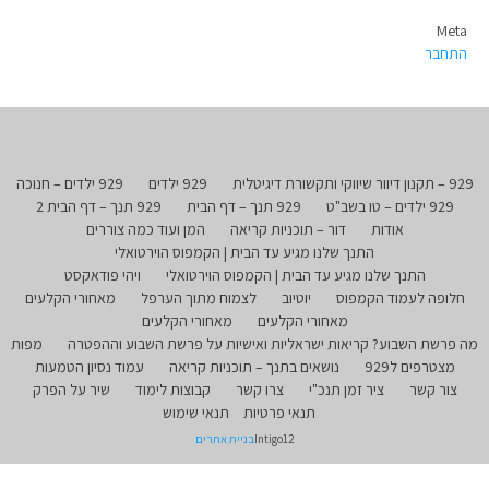
Meta
התחבר
929 – תקנון דיוור שיווקי ותקשורת דיגיטלית
929 ילדים
929 ילדים – חנוכה
929 ילדים – טו בשב"ט
929 תנך – דף הבית
929 תנך – דף הבית 2
אודות
דור – תוכניות קריאה
המן ועוד כמה צוררים
התנך שלנו מגיע עד הבית | הקמפוס הוירטואלי
התנך שלנו מגיע עד הבית | הקמפוס הוירטואלי
ויהי פודאקסט
חלופה לעמוד הקמפוס
יוטיוב
לצמוח מתוך הערפל
מאחורי הקלעים
מאחורי הקלעים
מאחורי הקלעים
מה פרשת השבוע? קריאות ישראליות ואישיות על פרשת השבוע וההפטרה
מפות
מצטרפים ל929
נושאים בתנך – תוכניות קריאה
עמוד נסיון הטמעות
צור קשר
ציר זמן תנכ"י
צרו קשר
קבוצות לימוד
שיר על הפרק
תנאי פרטיות
תנאי שימוש
Intigo12
בניית אתרים