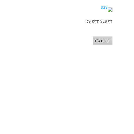
דף 929 חדש שלי
דברים ט"ז