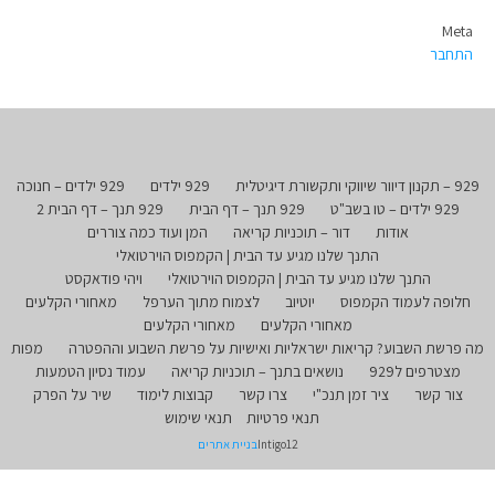
Meta
התחבר
929 – תקנון דיוור שיווקי ותקשורת דיגיטלית
929 ילדים
929 ילדים – חנוכה
929 ילדים – טו בשב"ט
929 תנך – דף הבית
929 תנך – דף הבית 2
אודות
דור – תוכניות קריאה
המן ועוד כמה צוררים
התנך שלנו מגיע עד הבית | הקמפוס הוירטואלי
התנך שלנו מגיע עד הבית | הקמפוס הוירטואלי
ויהי פודאקסט
חלופה לעמוד הקמפוס
יוטיוב
לצמוח מתוך הערפל
מאחורי הקלעים
מאחורי הקלעים
מאחורי הקלעים
מה פרשת השבוע? קריאות ישראליות ואישיות על פרשת השבוע וההפטרה
מפות
מצטרפים ל929
נושאים בתנך – תוכניות קריאה
עמוד נסיון הטמעות
צור קשר
ציר זמן תנכ"י
צרו קשר
קבוצות לימוד
שיר על הפרק
תנאי פרטיות
תנאי שימוש
Intigo12
בניית אתרים