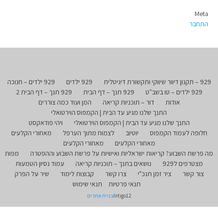
Meta
התחבר
929 – תקנון דיוור שיווקי ותקשורת דיגיטלית
929 ילדים
929 ילדים – חנוכה
929 ילדים – טו בשב"ט
929 תנך – דף הבית
929 תנך – דף הבית 2
אודות
דור – תוכניות קריאה
המן ועוד כמה צוררים
התנך שלנו מגיע עד הבית | הקמפוס הוירטואלי
התנך שלנו מגיע עד הבית | הקמפוס הוירטואלי
ויהי פודאקסט
חלופה לעמוד הקמפוס
יוטיוב
לצמוח מתוך הערפל
מאחורי הקלעים
מאחורי הקלעים
מאחורי הקלעים
מה פרשת השבוע? קריאות ישראליות ואישיות על פרשת השבוע וההפטרה
מפות
מצטרפים ל929
נושאים בתנך – תוכניות קריאה
עמוד נסיון הטמעות
צור קשר
ציר זמן תנכ"י
צרו קשר
קבוצות לימוד
שיר על הפרק
תנאי פרטיות
תנאי שימוש
Intigo12
בניית אתרים