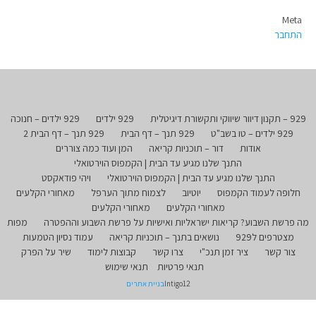
Meta
התחבר
929 – תקנון דיוור שיווקי ותקשורת דיגיטלית
929 ילדים
929 ילדים – חנוכה
929 ילדים – טו בשב"ט
929 תנך – דף הבית
929 תנך – דף הבית 2
אודות
דור – תוכניות קריאה
המן ועוד כמה צוררים
התנך שלנו מגיע עד הבית | הקמפוס הוירטואלי
התנך שלנו מגיע עד הבית | הקמפוס הוירטואלי
ויהי פודאקסט
חלופה לעמוד הקמפוס
יוטיוב
לצמוח מתוך הערפל
מאחורי הקלעים
מאחורי הקלעים
מאחורי הקלעים
מה פרשת השבוע? קריאות ישראליות ואישיות על פרשת השבוע וההפטרה
מפות
מצטרפים ל929
נושאים בתנך – תוכניות קריאה
עמוד נסיון הטמעות
צור קשר
ציר זמן תנכ"י
צרו קשר
קבוצות לימוד
שיר על הפרק
תנאי פרטיות
תנאי שימוש
Intigo12
בניית אתרים