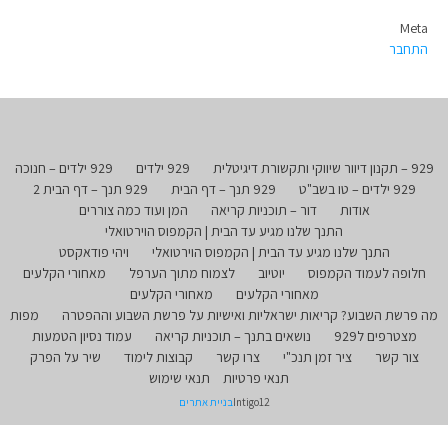
Meta
התחבר
929 – תקנון דיוור שיווקי ותקשורת דיגיטלית
929 ילדים
929 ילדים – חנוכה
929 ילדים – טו בשב"ט
929 תנך – דף הבית
929 תנך – דף הבית 2
אודות
דור – תוכניות קריאה
המן ועוד כמה צוררים
התנך שלנו מגיע עד הבית | הקמפוס הוירטואלי
התנך שלנו מגיע עד הבית | הקמפוס הוירטואלי
ויהי פודאקסט
חלופה לעמוד הקמפוס
יוטיוב
לצמוח מתוך הערפל
מאחורי הקלעים
מאחורי הקלעים
מאחורי הקלעים
מה פרשת השבוע? קריאות ישראליות ואישיות על פרשת השבוע וההפטרה
מפות
מצטרפים ל929
נושאים בתנך – תוכניות קריאה
עמוד נסיון הטמעות
צור קשר
ציר זמן תנכ"י
צרו קשר
קבוצות לימוד
שיר על הפרק
תנאי פרטיות
תנאי שימוש
Intigo12
בניית אתרים