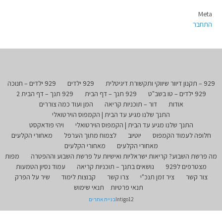
Meta
התחבר
929 – תקנון דיוור שיווקי ותקשורת דיגיטלית
929 ילדים
929 ילדים – חנוכה
929 ילדים – טו בשב"ט
929 תנך – דף הבית
929 תנך – דף הבית 2
אודות
דור – תוכניות קריאה
המן ועוד כמה צוררים
התנך שלנו מגיע עד הבית | הקמפוס הוירטואלי
התנך שלנו מגיע עד הבית | הקמפוס הוירטואלי
ויהי פודאקסט
חלופה לעמוד הקמפוס
יוטיוב
לצמוח מתוך הערפל
מאחורי הקלעים
מאחורי הקלעים
מאחורי הקלעים
מה פרשת השבוע? קריאות ישראליות ואישיות על פרשת השבוע וההפטרה
מפות
מצטרפים ל929
נושאים בתנך – תוכניות קריאה
עמוד נסיון הטמעות
צור קשר
ציר זמן תנכ"י
צרו קשר
קבוצות לימוד
שיר על הפרק
תנאי פרטיות
תנאי שימוש
Intigo12
בניית אתרים