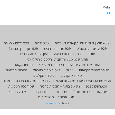
Meta
התחבר
929 – תקנון דיוור שיווקי ותקשורת דיגיטלית
929 ילדים
929 ילדים – חנוכה
929 ילדים – טו בשב"ט
929 תנך – דף הבית
929 תנך – דף הבית 2
אודות
דור – תוכניות קריאה
המן ועוד כמה צוררים
התנך שלנו מגיע עד הבית | הקמפוס הוירטואלי
התנך שלנו מגיע עד הבית | הקמפוס הוירטואלי
ויהי פודאקסט
חלופה לעמוד הקמפוס
יוטיוב
לצמוח מתוך הערפל
מאחורי הקלעים
מאחורי הקלעים
מאחורי הקלעים
מה פרשת השבוע? קריאות ישראליות ואישיות על פרשת השבוע וההפטרה
מפות
מצטרפים ל929
נושאים בתנך – תוכניות קריאה
עמוד נסיון הטמעות
צור קשר
ציר זמן תנכ"י
צרו קשר
קבוצות לימוד
שיר על הפרק
תנאי פרטיות
תנאי שימוש
Intigo12
בניית אתרים