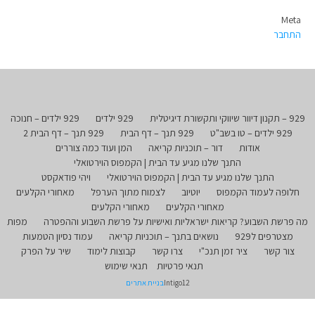
Meta
התחבר
929 – תקנון דיוור שיווקי ותקשורת דיגיטלית
929 ילדים
929 ילדים – חנוכה
929 ילדים – טו בשב"ט
929 תנך – דף הבית
929 תנך – דף הבית 2
אודות
דור – תוכניות קריאה
המן ועוד כמה צוררים
התנך שלנו מגיע עד הבית | הקמפוס הוירטואלי
התנך שלנו מגיע עד הבית | הקמפוס הוירטואלי
ויהי פודאקסט
חלופה לעמוד הקמפוס
יוטיוב
לצמוח מתוך הערפל
מאחורי הקלעים
מאחורי הקלעים
מאחורי הקלעים
מה פרשת השבוע? קריאות ישראליות ואישיות על פרשת השבוע וההפטרה
מפות
מצטרפים ל929
נושאים בתנך – תוכניות קריאה
עמוד נסיון הטמעות
צור קשר
ציר זמן תנכ"י
צרו קשר
קבוצות לימוד
שיר על הפרק
תנאי פרטיות
תנאי שימוש
Intigo12
בניית אתרים