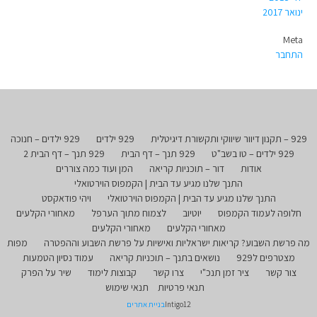
ינואר 2017
Meta
התחבר
929 – תקנון דיוור שיווקי ותקשורת דיגיטלית
929 ילדים
929 ילדים – חנוכה
929 ילדים – טו בשב"ט
929 תנך – דף הבית
929 תנך – דף הבית 2
אודות
דור – תוכניות קריאה
המן ועוד כמה צוררים
התנך שלנו מגיע עד הבית | הקמפוס הוירטואלי
התנך שלנו מגיע עד הבית | הקמפוס הוירטואלי
ויהי פודאקסט
חלופה לעמוד הקמפוס
יוטיוב
לצמוח מתוך הערפל
מאחורי הקלעים
מאחורי הקלעים
מאחורי הקלעים
מה פרשת השבוע? קריאות ישראליות ואישיות על פרשת השבוע וההפטרה
מפות
מצטרפים ל929
נושאים בתנך – תוכניות קריאה
עמוד נסיון הטמעות
צור קשר
ציר זמן תנכ"י
צרו קשר
קבוצות לימוד
שיר על הפרק
תנאי פרטיות
תנאי שימוש
Intigo12
בניית אתרים