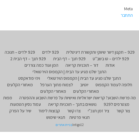
Meta
התחבר
929 – תקנון דיוור שיווקי ותקשורת דיגיטלית
929 ילדים
929 ילדים – חנוכה
929 ילדים – טו בשב"ט
929 תנך – דף הבית
929 תנך – דף הבית 2
אודות
דור – תוכניות קריאה
המן ועוד כמה צוררים
התנך שלנו מגיע עד הבית | הקמפוס הוירטואלי
התנך שלנו מגיע עד הבית | הקמפוס הוירטואלי
ויהי פודאקסט
חלופה לעמוד הקמפוס
יוטיוב
לצמוח מתוך הערפל
מאחורי הקלעים
מאחורי הקלעים
מאחורי הקלעים
מה פרשת השבוע? קריאות ישראליות ואישיות על פרשת השבוע וההפטרה
מפות
מצטרפים ל929
נושאים בתנך – תוכניות קריאה
עמוד נסיון הטמעות
צור קשר
ציר זמן תנכ"י
צרו קשר
קבוצות לימוד
שיר על הפרק
תנאי פרטיות
תנאי שימוש
Intigo12
בניית אתרים