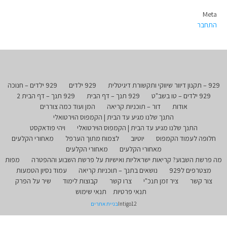
Meta
התחבר
929 – תקנון דיוור שיווקי ותקשורת דיגיטלית
929 ילדים
929 ילדים – חנוכה
929 ילדים – טו בשב"ט
929 תנך – דף הבית
929 תנך – דף הבית 2
אודות
דור – תוכניות קריאה
המן ועוד כמה צוררים
התנך שלנו מגיע עד הבית | הקמפוס הוירטואלי
התנך שלנו מגיע עד הבית | הקמפוס הוירטואלי
ויהי פודאקסט
חלופה לעמוד הקמפוס
יוטיוב
לצמוח מתוך הערפל
מאחורי הקלעים
מאחורי הקלעים
מאחורי הקלעים
מה פרשת השבוע? קריאות ישראליות ואישיות על פרשת השבוע וההפטרה
מפות
מצטרפים ל929
נושאים בתנך – תוכניות קריאה
עמוד נסיון הטמעות
צור קשר
ציר זמן תנכ"י
צרו קשר
קבוצות לימוד
שיר על הפרק
תנאי פרטיות
תנאי שימוש
Intigo12
בניית אתרים