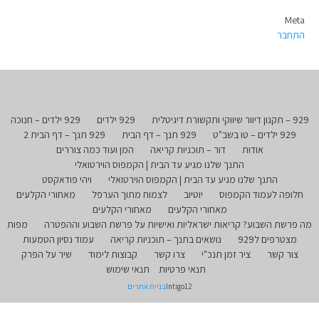
Meta
התחבר
929 – תקנון דיוור שיווקי ותקשורת דיגיטלית
929 ילדים
929 ילדים – חנוכה
929 ילדים – טו בשב"ט
929 תנך – דף הבית
929 תנך – דף הבית 2
אודות
דור – תוכניות קריאה
המן ועוד כמה צוררים
התנך שלנו מגיע עד הבית | הקמפוס הוירטואלי
התנך שלנו מגיע עד הבית | הקמפוס הוירטואלי
ויהי פודאקסט
חלופה לעמוד הקמפוס
יוטיוב
לצמוח מתוך הערפל
מאחורי הקלעים
מאחורי הקלעים
מאחורי הקלעים
מה פרשת השבוע? קריאות ישראליות ואישיות על פרשת השבוע וההפטרה
מפות
מצטרפים ל929
נושאים בתנך – תוכניות קריאה
עמוד נסיון הטמעות
צור קשר
ציר זמן תנכ"י
צרו קשר
קבוצות לימוד
שיר על הפרק
תנאי פרטיות
תנאי שימוש
Intigo12
בניית אתרים