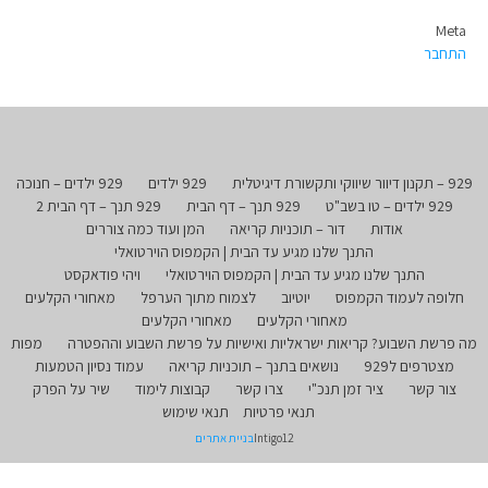
Meta
התחבר
929 – תקנון דיוור שיווקי ותקשורת דיגיטלית
929 ילדים
929 ילדים – חנוכה
929 ילדים – טו בשב"ט
929 תנך – דף הבית
929 תנך – דף הבית 2
אודות
דור – תוכניות קריאה
המן ועוד כמה צוררים
התנך שלנו מגיע עד הבית | הקמפוס הוירטואלי
התנך שלנו מגיע עד הבית | הקמפוס הוירטואלי
ויהי פודאקסט
חלופה לעמוד הקמפוס
יוטיוב
לצמוח מתוך הערפל
מאחורי הקלעים
מאחורי הקלעים
מאחורי הקלעים
מה פרשת השבוע? קריאות ישראליות ואישיות על פרשת השבוע וההפטרה
מפות
מצטרפים ל929
נושאים בתנך – תוכניות קריאה
עמוד נסיון הטמעות
צור קשר
ציר זמן תנכ"י
צרו קשר
קבוצות לימוד
שיר על הפרק
תנאי פרטיות
תנאי שימוש
Intigo12
בניית אתרים