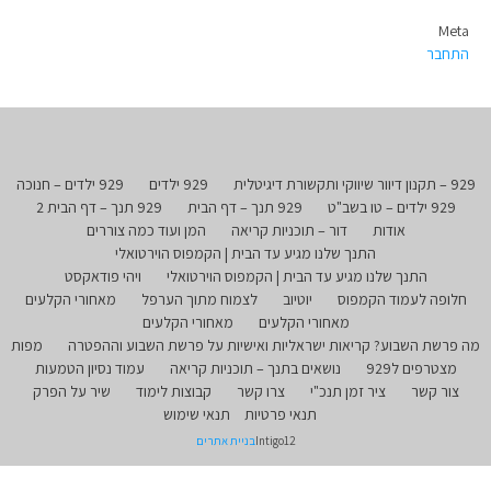
Meta
התחבר
929 – תקנון דיוור שיווקי ותקשורת דיגיטלית
929 ילדים
929 ילדים – חנוכה
929 ילדים – טו בשב"ט
929 תנך – דף הבית
929 תנך – דף הבית 2
אודות
דור – תוכניות קריאה
המן ועוד כמה צוררים
התנך שלנו מגיע עד הבית | הקמפוס הוירטואלי
התנך שלנו מגיע עד הבית | הקמפוס הוירטואלי
ויהי פודאקסט
חלופה לעמוד הקמפוס
יוטיוב
לצמוח מתוך הערפל
מאחורי הקלעים
מאחורי הקלעים
מאחורי הקלעים
מה פרשת השבוע? קריאות ישראליות ואישיות על פרשת השבוע וההפטרה
מפות
מצטרפים ל929
נושאים בתנך – תוכניות קריאה
עמוד נסיון הטמעות
צור קשר
ציר זמן תנכ"י
צרו קשר
קבוצות לימוד
שיר על הפרק
תנאי פרטיות
תנאי שימוש
Intigo12
בניית אתרים