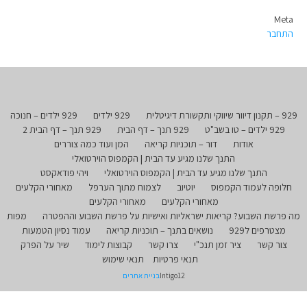
Meta
התחבר
929 – תקנון דיוור שיווקי ותקשורת דיגיטלית
929 ילדים
929 ילדים – חנוכה
929 ילדים – טו בשב"ט
929 תנך – דף הבית
929 תנך – דף הבית 2
אודות
דור – תוכניות קריאה
המן ועוד כמה צוררים
התנך שלנו מגיע עד הבית | הקמפוס הוירטואלי
התנך שלנו מגיע עד הבית | הקמפוס הוירטואלי
ויהי פודאקסט
חלופה לעמוד הקמפוס
יוטיוב
לצמוח מתוך הערפל
מאחורי הקלעים
מאחורי הקלעים
מאחורי הקלעים
מה פרשת השבוע? קריאות ישראליות ואישיות על פרשת השבוע וההפטרה
מפות
מצטרפים ל929
נושאים בתנך – תוכניות קריאה
עמוד נסיון הטמעות
צור קשר
ציר זמן תנכ"י
צרו קשר
קבוצות לימוד
שיר על הפרק
תנאי פרטיות
תנאי שימוש
Intigo12
בניית אתרים