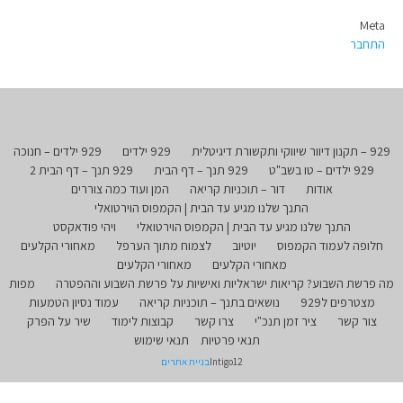
Meta
התחבר
929 – תקנון דיוור שיווקי ותקשורת דיגיטלית
929 ילדים
929 ילדים – חנוכה
929 ילדים – טו בשב"ט
929 תנך – דף הבית
929 תנך – דף הבית 2
אודות
דור – תוכניות קריאה
המן ועוד כמה צוררים
התנך שלנו מגיע עד הבית | הקמפוס הוירטואלי
התנך שלנו מגיע עד הבית | הקמפוס הוירטואלי
ויהי פודאקסט
חלופה לעמוד הקמפוס
יוטיוב
לצמוח מתוך הערפל
מאחורי הקלעים
מאחורי הקלעים
מאחורי הקלעים
מה פרשת השבוע? קריאות ישראליות ואישיות על פרשת השבוע וההפטרה
מפות
מצטרפים ל929
נושאים בתנך – תוכניות קריאה
עמוד נסיון הטמעות
צור קשר
ציר זמן תנכ"י
צרו קשר
קבוצות לימוד
שיר על הפרק
תנאי פרטיות
תנאי שימוש
Intigo12
בניית אתרים