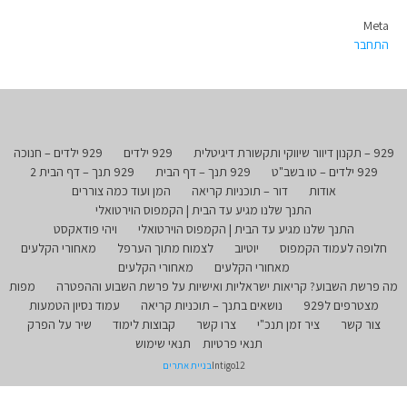
Meta
התחבר
929 – תקנון דיוור שיווקי ותקשורת דיגיטלית
929 ילדים
929 ילדים – חנוכה
929 ילדים – טו בשב"ט
929 תנך – דף הבית
929 תנך – דף הבית 2
אודות
דור – תוכניות קריאה
המן ועוד כמה צוררים
התנך שלנו מגיע עד הבית | הקמפוס הוירטואלי
התנך שלנו מגיע עד הבית | הקמפוס הוירטואלי
ויהי פודאקסט
חלופה לעמוד הקמפוס
יוטיוב
לצמוח מתוך הערפל
מאחורי הקלעים
מאחורי הקלעים
מאחורי הקלעים
מה פרשת השבוע? קריאות ישראליות ואישיות על פרשת השבוע וההפטרה
מפות
מצטרפים ל929
נושאים בתנך – תוכניות קריאה
עמוד נסיון הטמעות
צור קשר
ציר זמן תנכ"י
צרו קשר
קבוצות לימוד
שיר על הפרק
תנאי פרטיות
תנאי שימוש
Intigo12
בניית אתרים