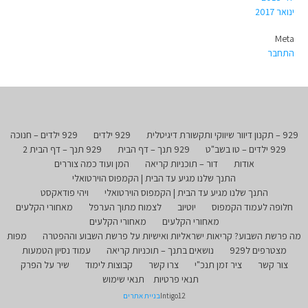
ינואר 2017
Meta
התחבר
929 – תקנון דיוור שיווקי ותקשורת דיגיטלית
929 ילדים
929 ילדים – חנוכה
929 ילדים – טו בשב"ט
929 תנך – דף הבית
929 תנך – דף הבית 2
אודות
דור – תוכניות קריאה
המן ועוד כמה צוררים
התנך שלנו מגיע עד הבית | הקמפוס הוירטואלי
התנך שלנו מגיע עד הבית | הקמפוס הוירטואלי
ויהי פודאקסט
חלופה לעמוד הקמפוס
יוטיוב
לצמוח מתוך הערפל
מאחורי הקלעים
מאחורי הקלעים
מאחורי הקלעים
מה פרשת השבוע? קריאות ישראליות ואישיות על פרשת השבוע וההפטרה
מפות
מצטרפים ל929
נושאים בתנך – תוכניות קריאה
עמוד נסיון הטמעות
צור קשר
ציר זמן תנכ"י
צרו קשר
קבוצות לימוד
שיר על הפרק
תנאי פרטיות
תנאי שימוש
Intigo12
בניית אתרים