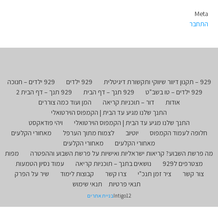
Meta
התחבר
929 – תקנון דיוור שיווקי ותקשורת דיגיטלית
929 ילדים
929 ילדים – חנוכה
929 ילדים – טו בשב"ט
929 תנך – דף הבית
929 תנך – דף הבית 2
אודות
דור – תוכניות קריאה
המן ועוד כמה צוררים
התנך שלנו מגיע עד הבית | הקמפוס הוירטואלי
התנך שלנו מגיע עד הבית | הקמפוס הוירטואלי
ויהי פודאקסט
חלופה לעמוד הקמפוס
יוטיוב
לצמוח מתוך הערפל
מאחורי הקלעים
מאחורי הקלעים
מאחורי הקלעים
מה פרשת השבוע? קריאות ישראליות ואישיות על פרשת השבוע וההפטרה
מפות
מצטרפים ל929
נושאים בתנך – תוכניות קריאה
עמוד נסיון הטמעות
צור קשר
ציר זמן תנכ"י
צרו קשר
קבוצות לימוד
שיר על הפרק
תנאי פרטיות
תנאי שימוש
Intigo12
בניית אתרים