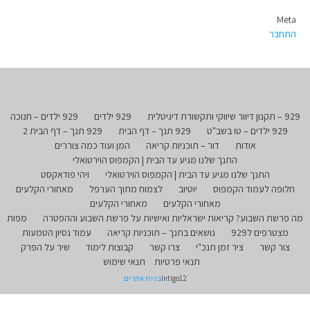
Meta
התחבר
929 – תקנון דיוור שיווקי ותקשורת דיגיטלית
929 ילדים
929 ילדים – חנוכה
929 ילדים – טו בשב"ט
929 תנך – דף הבית
929 תנך – דף הבית 2
אודות
דור – תוכניות קריאה
המן ועוד כמה צוררים
התנך שלנו מגיע עד הבית | הקמפוס הוירטואלי
התנך שלנו מגיע עד הבית | הקמפוס הוירטואלי
ויהי פודאקסט
חלופה לעמוד הקמפוס
יוטיוב
לצמוח מתוך הערפל
מאחורי הקלעים
מאחורי הקלעים
מאחורי הקלעים
מה פרשת השבוע? קריאות ישראליות ואישיות על פרשת השבוע וההפטרה
מפות
מצטרפים ל929
נושאים בתנך – תוכניות קריאה
עמוד נסיון הטמעות
צור קשר
ציר זמן תנכ"י
צרו קשר
קבוצות לימוד
שיר על הפרק
תנאי פרטיות
תנאי שימוש
Intigo12
בניית אתרים