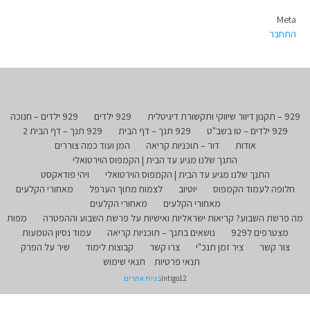
Meta
התחבר
929 – תקנון דיוור שיווקי ותקשורת דיגיטלית
929 ילדים
929 ילדים – חנוכה
929 ילדים – טו בשב"ט
929 תנך – דף הבית
929 תנך – דף הבית 2
אודות
דור – תוכניות קריאה
המן ועוד כמה צוררים
התנך שלנו מגיע עד הבית | הקמפוס הוירטואלי
התנך שלנו מגיע עד הבית | הקמפוס הוירטואלי
ויהי פודאקסט
חלופה לעמוד הקמפוס
יוטיוב
לצמוח מתוך הערפל
מאחורי הקלעים
מאחורי הקלעים
מאחורי הקלעים
מה פרשת השבוע? קריאות ישראליות ואישיות על פרשת השבוע וההפטרה
מפות
מצטרפים ל929
נושאים בתנך – תוכניות קריאה
עמוד נסיון הטמעות
צור קשר
ציר זמן תנכ"י
צרו קשר
קבוצות לימוד
שיר על הפרק
תנאי פרטיות
תנאי שימוש
Intigo12
בניית אתרים