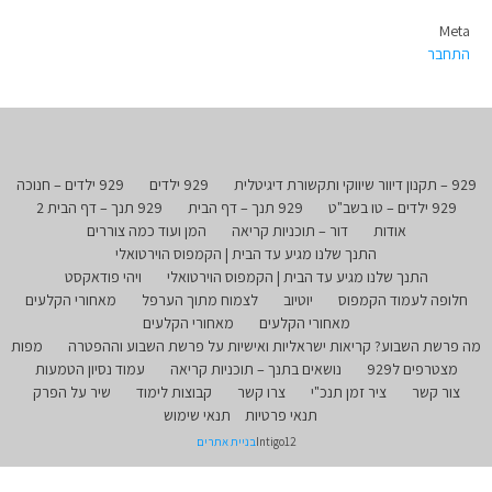
Meta
התחבר
929 – תקנון דיוור שיווקי ותקשורת דיגיטלית
929 ילדים
929 ילדים – חנוכה
929 ילדים – טו בשב"ט
929 תנך – דף הבית
929 תנך – דף הבית 2
אודות
דור – תוכניות קריאה
המן ועוד כמה צוררים
התנך שלנו מגיע עד הבית | הקמפוס הוירטואלי
התנך שלנו מגיע עד הבית | הקמפוס הוירטואלי
ויהי פודאקסט
חלופה לעמוד הקמפוס
יוטיוב
לצמוח מתוך הערפל
מאחורי הקלעים
מאחורי הקלעים
מאחורי הקלעים
מה פרשת השבוע? קריאות ישראליות ואישיות על פרשת השבוע וההפטרה
מפות
מצטרפים ל929
נושאים בתנך – תוכניות קריאה
עמוד נסיון הטמעות
צור קשר
ציר זמן תנכ"י
צרו קשר
קבוצות לימוד
שיר על הפרק
תנאי פרטיות
תנאי שימוש
Intigo12
בניית אתרים