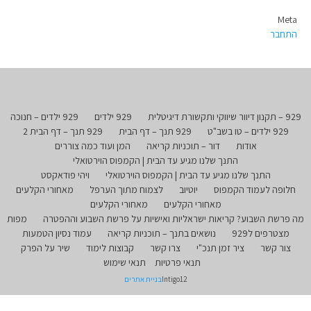
Meta
התחבר
929 – תקנון דיוור שיווקי ותקשורת דיגיטלית
929 ילדים
929 ילדים – חנוכה
929 ילדים – טו בשב"ט
929 תנך – דף הבית
929 תנך – דף הבית 2
אודות
דור – תוכניות קריאה
המן ועוד כמה צוררים
התנך שלנו מגיע עד הבית | הקמפוס הוירטואלי
התנך שלנו מגיע עד הבית | הקמפוס הוירטואלי
ויהי פודאקסט
חלופה לעמוד הקמפוס
יוטיוב
לצמוח מתוך הערפל
מאחורי הקלעים
מאחורי הקלעים
מאחורי הקלעים
מה פרשת השבוע? קריאות ישראליות ואישיות על פרשת השבוע וההפטרה
מפות
מצטרפים ל929
נושאים בתנך – תוכניות קריאה
עמוד נסיון הטמעות
צור קשר
ציר זמן תנכ"י
צרו קשר
קבוצות לימוד
שיר על הפרק
תנאי פרטיות
תנאי שימוש
Intigo12
בניית אתרים