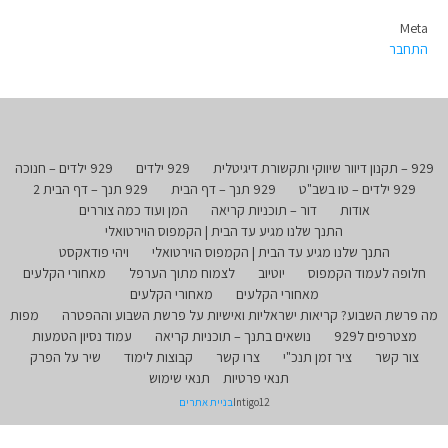
Meta
התחבר
929 – תקנון דיוור שיווקי ותקשורת דיגיטלית
929 ילדים
929 ילדים – חנוכה
929 ילדים – טו בשב"ט
929 תנך – דף הבית
929 תנך – דף הבית 2
אודות
דור – תוכניות קריאה
המן ועוד כמה צוררים
התנך שלנו מגיע עד הבית | הקמפוס הוירטואלי
התנך שלנו מגיע עד הבית | הקמפוס הוירטואלי
ויהי פודאקסט
חלופה לעמוד הקמפוס
יוטיוב
לצמוח מתוך הערפל
מאחורי הקלעים
מאחורי הקלעים
מאחורי הקלעים
מה פרשת השבוע? קריאות ישראליות ואישיות על פרשת השבוע וההפטרה
מפות
מצטרפים ל929
נושאים בתנך – תוכניות קריאה
עמוד נסיון הטמעות
צור קשר
ציר זמן תנכ"י
צרו קשר
קבוצות לימוד
שיר על הפרק
תנאי פרטיות
תנאי שימוש
Intigo12
בניית אתרים