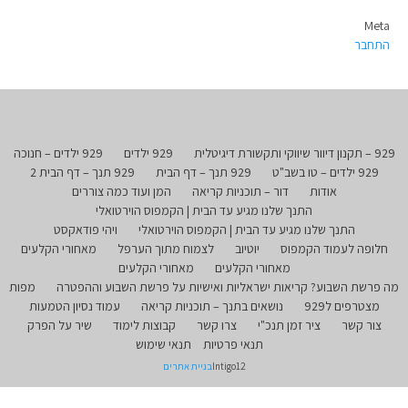
Meta
התחבר
929 – תקנון דיוור שיווקי ותקשורת דיגיטלית
929 ילדים
929 ילדים – חנוכה
929 ילדים – טו בשב"ט
929 תנך – דף הבית
929 תנך – דף הבית 2
אודות
דור – תוכניות קריאה
המן ועוד כמה צוררים
התנך שלנו מגיע עד הבית | הקמפוס הוירטואלי
התנך שלנו מגיע עד הבית | הקמפוס הוירטואלי
ויהי פודאקסט
חלופה לעמוד הקמפוס
יוטיוב
לצמוח מתוך הערפל
מאחורי הקלעים
מאחורי הקלעים
מאחורי הקלעים
מה פרשת השבוע? קריאות ישראליות ואישיות על פרשת השבוע וההפטרה
מפות
מצטרפים ל929
נושאים בתנך – תוכניות קריאה
עמוד נסיון הטמעות
צור קשר
ציר זמן תנכ"י
צרו קשר
קבוצות לימוד
שיר על הפרק
תנאי פרטיות
תנאי שימוש
Intigo12
בניית אתרים