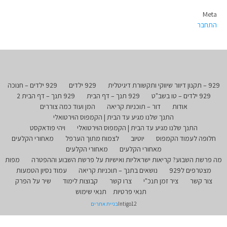
Meta
התחבר
929 – תקנון דיוור שיווקי ותקשורת דיגיטלית
929 ילדים
929 ילדים – חנוכה
929 ילדים – טו בשב"ט
929 תנך – דף הבית
929 תנך – דף הבית 2
אודות
דור – תוכניות קריאה
המן ועוד כמה צוררים
התנך שלנו מגיע עד הבית | הקמפוס הוירטואלי
התנך שלנו מגיע עד הבית | הקמפוס הוירטואלי
ויהי פודאקסט
חלופה לעמוד הקמפוס
יוטיוב
לצמוח מתוך הערפל
מאחורי הקלעים
מאחורי הקלעים
מאחורי הקלעים
מה פרשת השבוע? קריאות ישראליות ואישיות על פרשת השבוע וההפטרה
מפות
מצטרפים ל929
נושאים בתנך – תוכניות קריאה
עמוד נסיון הטמעות
צור קשר
ציר זמן תנכ"י
צרו קשר
קבוצות לימוד
שיר על הפרק
תנאי פרטיות
תנאי שימוש
Intigo12
בניית אתרים