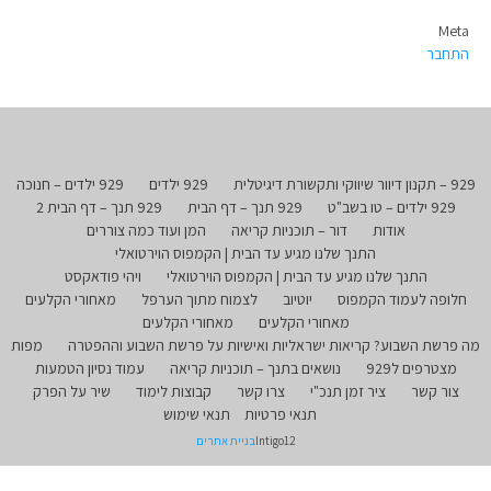
Meta
התחבר
929 – תקנון דיוור שיווקי ותקשורת דיגיטלית
929 ילדים
929 ילדים – חנוכה
929 ילדים – טו בשב"ט
929 תנך – דף הבית
929 תנך – דף הבית 2
אודות
דור – תוכניות קריאה
המן ועוד כמה צוררים
התנך שלנו מגיע עד הבית | הקמפוס הוירטואלי
התנך שלנו מגיע עד הבית | הקמפוס הוירטואלי
ויהי פודאקסט
חלופה לעמוד הקמפוס
יוטיוב
לצמוח מתוך הערפל
מאחורי הקלעים
מאחורי הקלעים
מאחורי הקלעים
מה פרשת השבוע? קריאות ישראליות ואישיות על פרשת השבוע וההפטרה
מפות
מצטרפים ל929
נושאים בתנך – תוכניות קריאה
עמוד נסיון הטמעות
צור קשר
ציר זמן תנכ"י
צרו קשר
קבוצות לימוד
שיר על הפרק
תנאי פרטיות
תנאי שימוש
Intigo12
בניית אתרים