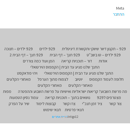
Meta
התחבר
929 – תקנון דיוור שיווקי ותקשורת דיגיטלית
929 ילדים
929 ילדים – חנוכה
929 ילדים – טו בשב"ט
929 תנך – דף הבית
929 תנך – דף הבית 2
אודות
דור – תוכניות קריאה
המן ועוד כמה צוררים
התנך שלנו מגיע עד הבית | הקמפוס הוירטואלי
התנך שלנו מגיע עד הבית | הקמפוס הוירטואלי
ויהי פודאקסט
חלופה לעמוד הקמפוס
יוטיוב
לצמוח מתוך הערפל
מאחורי הקלעים
מאחורי הקלעים
מאחורי הקלעים
מה פרשת השבוע? קריאות ישראליות ואישיות על פרשת השבוע וההפטרה
מפות
מצטרפים ל929
נושאים בתנך – תוכניות קריאה
עמוד נסיון הטמעות
צור קשר
ציר זמן תנכ"י
צרו קשר
קבוצות לימוד
שיר על הפרק
תנאי פרטיות
תנאי שימוש
Intigo12
בניית אתרים