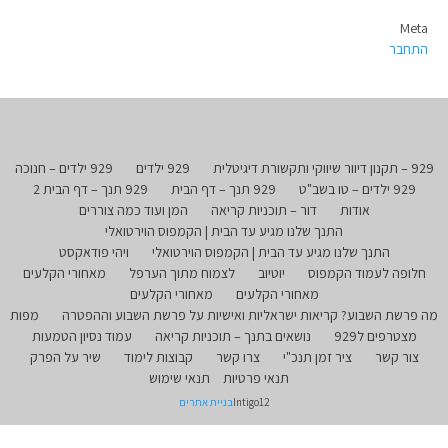
Meta
התחבר
929 – תקנון דיוור שיווקי ותקשורת דיגיטלית
929 ילדים
929 ילדים – חנוכה
929 ילדים – טו בשב"ט
929 תנך – דף הבית
929 תנך – דף הבית 2
אודות
דור – תוכניות קריאה
המן ועוד כמה צוררים
התנך שלנו מגיע עד הבית | הקמפוס הוירטואלי
התנך שלנו מגיע עד הבית | הקמפוס הוירטואלי
ויהי פודאקסט
חלופה לעמוד הקמפוס
יוטיוב
לצמוח מתוך הערפל
מאחורי הקלעים
מאחורי הקלעים
מאחורי הקלעים
מה פרשת השבוע? קריאות ישראליות ואישיות על פרשת השבוע וההפטרה
מפות
מצטרפים ל929
נושאים בתנך – תוכניות קריאה
עמוד נסיון הטמעות
צור קשר
ציר זמן תנכ"י
צרו קשר
קבוצות לימוד
שיר על הפרק
תנאי פרטיות
תנאי שימוש
Intigo12
בניית אתרים