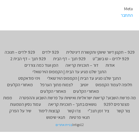
Meta
התחבר
929 – תקנון דיוור שיווקי ותקשורת דיגיטלית
929 ילדים
929 ילדים – חנוכה
929 ילדים – טו בשב"ט
929 תנך – דף הבית
929 תנך – דף הבית 2
אודות
דור – תוכניות קריאה
המן ועוד כמה צוררים
התנך שלנו מגיע עד הבית | הקמפוס הוירטואלי
התנך שלנו מגיע עד הבית | הקמפוס הוירטואלי
ויהי פודאקסט
חלופה לעמוד הקמפוס
יוטיוב
לצמוח מתוך הערפל
מאחורי הקלעים
מאחורי הקלעים
מאחורי הקלעים
מה פרשת השבוע? קריאות ישראליות ואישיות על פרשת השבוע וההפטרה
מפות
מצטרפים ל929
נושאים בתנך – תוכניות קריאה
עמוד נסיון הטמעות
צור קשר
ציר זמן תנכ"י
צרו קשר
קבוצות לימוד
שיר על הפרק
תנאי פרטיות
תנאי שימוש
Intigo12
בניית אתרים