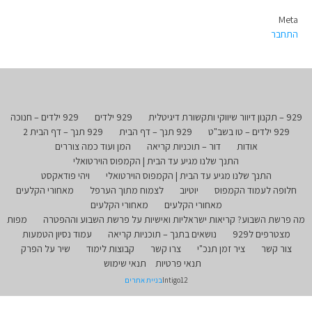
Meta
התחבר
929 – תקנון דיוור שיווקי ותקשורת דיגיטלית
929 ילדים
929 ילדים – חנוכה
929 ילדים – טו בשב"ט
929 תנך – דף הבית
929 תנך – דף הבית 2
אודות
דור – תוכניות קריאה
המן ועוד כמה צוררים
התנך שלנו מגיע עד הבית | הקמפוס הוירטואלי
התנך שלנו מגיע עד הבית | הקמפוס הוירטואלי
ויהי פודאקסט
חלופה לעמוד הקמפוס
יוטיוב
לצמוח מתוך הערפל
מאחורי הקלעים
מאחורי הקלעים
מאחורי הקלעים
מה פרשת השבוע? קריאות ישראליות ואישיות על פרשת השבוע וההפטרה
מפות
מצטרפים ל929
נושאים בתנך – תוכניות קריאה
עמוד נסיון הטמעות
צור קשר
ציר זמן תנכ"י
צרו קשר
קבוצות לימוד
שיר על הפרק
תנאי פרטיות
תנאי שימוש
Intigo12
בניית אתרים