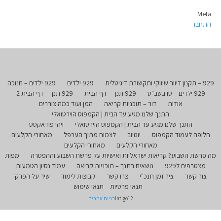
Meta
התחבר
929 – תקנון דיוור שיווקי ותקשורת דיגיטלית
929 ילדים
929 ילדים – חנוכה
929 ילדים – טו בשב"ט
929 תנך – דף הבית
929 תנך – דף הבית 2
אודות
דור – תוכניות קריאה
המן ועוד כמה צוררים
התנך שלנו מגיע עד הבית | הקמפוס הוירטואלי
התנך שלנו מגיע עד הבית | הקמפוס הוירטואלי
ויהי פודאקסט
חלופה לעמוד הקמפוס
יוטיוב
לצמוח מתוך הערפל
מאחורי הקלעים
מאחורי הקלעים
מאחורי הקלעים
מה פרשת השבוע? קריאות ישראליות ואישיות על פרשת השבוע וההפטרה
מפות
מצטרפים ל929
נושאים בתנך – תוכניות קריאה
עמוד נסיון הטמעות
צור קשר
ציר זמן תנכ"י
צרו קשר
קבוצות לימוד
שיר על הפרק
תנאי פרטיות
תנאי שימוש
Intigo12
בניית אתרים