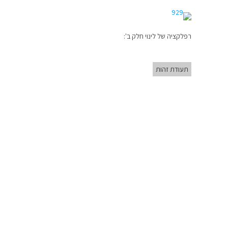
רפלקציה של לינוי חלק ב':
תעודת זהות