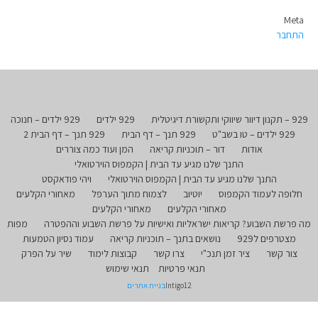
Meta
התחבר
929 – תקנון דיוור שיווקי ותקשורת דיגיטלית
929 ילדים
929 ילדים – חנוכה
929 ילדים – טו בשב"ט
929 תנך – דף הבית
929 תנך – דף הבית 2
אודות
דור – תוכניות קריאה
המן ועוד כמה צוררים
התנך שלנו מגיע עד הבית | הקמפוס הוירטואלי
התנך שלנו מגיע עד הבית | הקמפוס הוירטואלי
ויהי פודאקסט
חלופה לעמוד הקמפוס
יוטיוב
לצמוח מתוך הערפל
מאחורי הקלעים
מאחורי הקלעים
מאחורי הקלעים
מה פרשת השבוע? קריאות ישראליות ואישיות על פרשת השבוע וההפטרה
מפות
מצטרפים ל929
נושאים בתנך – תוכניות קריאה
עמוד נסיון הטמעות
צור קשר
ציר זמן תנכ"י
צרו קשר
קבוצות לימוד
שיר על הפרק
תנאי פרטיות
תנאי שימוש
Intigo12
בניית אתרים