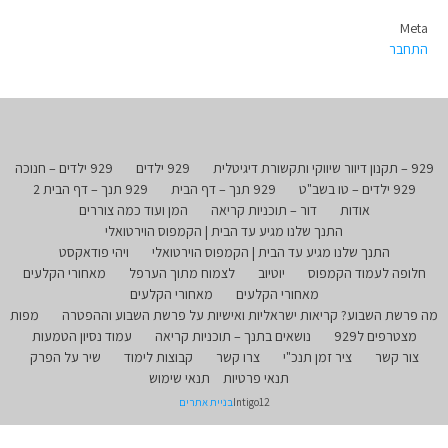
Meta
התחבר
929 – תקנון דיוור שיווקי ותקשורת דיגיטלית
929 ילדים
929 ילדים – חנוכה
929 ילדים – טו בשב"ט
929 תנך – דף הבית
929 תנך – דף הבית 2
אודות
דור – תוכניות קריאה
המן ועוד כמה צוררים
התנך שלנו מגיע עד הבית | הקמפוס הוירטואלי
התנך שלנו מגיע עד הבית | הקמפוס הוירטואלי
ויהי פודאקסט
חלופה לעמוד הקמפוס
יוטיוב
לצמוח מתוך הערפל
מאחורי הקלעים
מאחורי הקלעים
מאחורי הקלעים
מה פרשת השבוע? קריאות ישראליות ואישיות על פרשת השבוע וההפטרה
מפות
מצטרפים ל929
נושאים בתנך – תוכניות קריאה
עמוד נסיון הטמעות
צור קשר
ציר זמן תנכ"י
צרו קשר
קבוצות לימוד
שיר על הפרק
תנאי פרטיות
תנאי שימוש
Intigo12
בניית אתרים