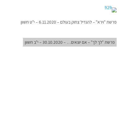
פרשת "וירא" – להגדיל צחוק בעולם – 6.11.2020 – י"ט חשוון
פרשת "לך לך" – אם יוצאים… – 30.10.2020 – י"ב חשוון