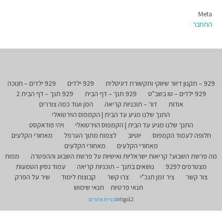
Meta
התחבר
929 – תקנון דיוור שיווקי ותקשורת דיגיטלית
929 ילדים
929 ילדים – חנוכה
929 ילדים – טו בשב"ט
929 תנך – דף הבית
929 תנך – דף הבית 2
אודות
דור – תוכניות קריאה
המן ועוד כמה צוררים
התנך שלנו מגיע עד הבית | הקמפוס הוירטואלי
התנך שלנו מגיע עד הבית | הקמפוס הוירטואלי
ויהי פודאקסט
חלופה לעמוד הקמפוס
יוטיוב
לצמוח מתוך הערפל
מאחורי הקלעים
מאחורי הקלעים
מאחורי הקלעים
מה פרשת השבוע? קריאות ישראליות ואישיות על פרשת השבוע וההפטרה
מפות
מצטרפים ל929
נושאים בתנך – תוכניות קריאה
עמוד נסיון הטמעות
צור קשר
ציר זמן תנכ"י
צרו קשר
קבוצות לימוד
שיר על הפרק
תנאי פרטיות
תנאי שימוש
Intigo12
בניית אתרים