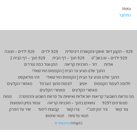
Meta
התחבר
929 – תקנון דיוור שיווקי ותקשורת דיגיטלית
929 ילדים
929 ילדים – חנוכה
929 ילדים – טו בשב"ט
929 תנך – דף הבית
929 תנך – דף הבית 2
אודות
דור – תוכניות קריאה
המן ועוד כמה צוררים
התנך שלנו מגיע עד הבית | הקמפוס הוירטואלי
התנך שלנו מגיע עד הבית | הקמפוס הוירטואלי
ויהי פודאקסט
חלופה לעמוד הקמפוס
יוטיוב
לצמוח מתוך הערפל
מאחורי הקלעים
מאחורי הקלעים
מאחורי הקלעים
מה פרשת השבוע? קריאות ישראליות ואישיות על פרשת השבוע וההפטרה
מפות
מצטרפים ל929
נושאים בתנך – תוכניות קריאה
עמוד נסיון הטמעות
צור קשר
ציר זמן תנכ"י
צרו קשר
קבוצות לימוד
שיר על הפרק
תנאי פרטיות
תנאי שימוש
Intigo12
בניית אתרים