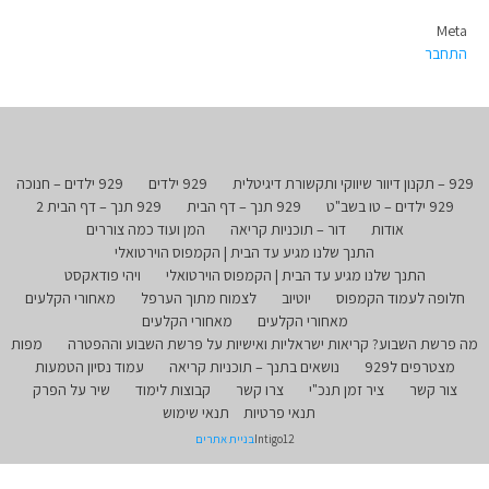
Meta
התחבר
929 – תקנון דיוור שיווקי ותקשורת דיגיטלית
929 ילדים
929 ילדים – חנוכה
929 ילדים – טו בשב"ט
929 תנך – דף הבית
929 תנך – דף הבית 2
אודות
דור – תוכניות קריאה
המן ועוד כמה צוררים
התנך שלנו מגיע עד הבית | הקמפוס הוירטואלי
התנך שלנו מגיע עד הבית | הקמפוס הוירטואלי
ויהי פודאקסט
חלופה לעמוד הקמפוס
יוטיוב
לצמוח מתוך הערפל
מאחורי הקלעים
מאחורי הקלעים
מאחורי הקלעים
מה פרשת השבוע? קריאות ישראליות ואישיות על פרשת השבוע וההפטרה
מפות
מצטרפים ל929
נושאים בתנך – תוכניות קריאה
עמוד נסיון הטמעות
צור קשר
ציר זמן תנכ"י
צרו קשר
קבוצות לימוד
שיר על הפרק
תנאי פרטיות
תנאי שימוש
Intigo12
בניית אתרים