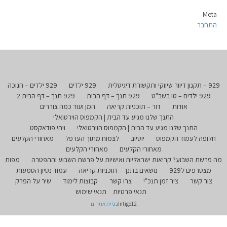
Meta
התחבר
929 – תקנון דיוור שיווקי ותקשורת דיגיטלית
929 ילדים
929 ילדים – חנוכה
929 ילדים – טו בשב"ט
929 תנך – דף הבית
929 תנך – דף הבית 2
אודות
דור – תוכניות קריאה
המן ועוד כמה צוררים
התנך שלנו מגיע עד הבית | הקמפוס הוירטואלי
התנך שלנו מגיע עד הבית | הקמפוס הוירטואלי
ויהי פודאקסט
חלופה לעמוד הקמפוס
יוטיוב
לצמוח מתוך הערפל
מאחורי הקלעים
מאחורי הקלעים
מאחורי הקלעים
מה פרשת השבוע? קריאות ישראליות ואישיות על פרשת השבוע וההפטרה
מפות
מצטרפים ל929
נושאים בתנך – תוכניות קריאה
עמוד נסיון הטמעות
צור קשר
ציר זמן תנכ"י
צרו קשר
קבוצות לימוד
שיר על הפרק
תנאי פרטיות
תנאי שימוש
Intigo12
בניית אתרים