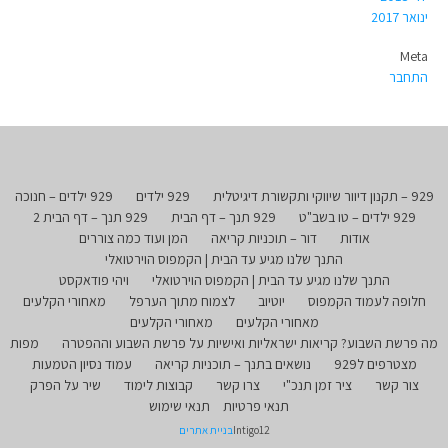
ינואר 2017
Meta
התחבר
929 – תקנון דיוור שיווקי ותקשורת דיגיטלית
929 ילדים
929 ילדים – חנוכה
929 ילדים – טו בשב"ט
929 תנך – דף הבית
929 תנך – דף הבית 2
אודות
דור – תוכניות קריאה
המן ועוד כמה צוררים
התנך שלנו מגיע עד הבית | הקמפוס הוירטואלי
התנך שלנו מגיע עד הבית | הקמפוס הוירטואלי
ויהי פודאקסט
חלופה לעמוד הקמפוס
יוטיוב
לצמוח מתוך הערפל
מאחורי הקלעים
מאחורי הקלעים
מאחורי הקלעים
מה פרשת השבוע? קריאות ישראליות ואישיות על פרשת השבוע וההפטרה
מפות
מצטרפים ל929
נושאים בתנך – תוכניות קריאה
עמוד נסיון הטמעות
צור קשר
ציר זמן תנכ"י
צרו קשר
קבוצות לימוד
שיר על הפרק
תנאי פרטיות
תנאי שימוש
Intigo12
בניית אתרים