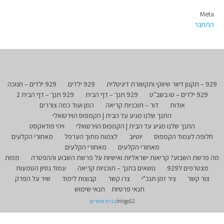
Meta
התחבר
929 – תקנון דיוור שיווקי ותקשורת דיגיטלית
929 ילדים
929 ילדים – חנוכה
929 ילדים – טו בשב"ט
929 תנך – דף הבית
929 תנך – דף הבית 2
אודות
דור – תוכניות קריאה
המן ועוד כמה צוררים
התנך שלנו מגיע עד הבית | הקמפוס הוירטואלי
התנך שלנו מגיע עד הבית | הקמפוס הוירטואלי
ויהי פודאקסט
חלופה לעמוד הקמפוס
יוטיוב
לצמוח מתוך הערפל
מאחורי הקלעים
מאחורי הקלעים
מאחורי הקלעים
מה פרשת השבוע? קריאות ישראליות ואישיות על פרשת השבוע וההפטרה
מפות
מצטרפים ל929
נושאים בתנך – תוכניות קריאה
עמוד נסיון הטמעות
צור קשר
ציר זמן תנכ"י
צרו קשר
קבוצות לימוד
שיר על הפרק
תנאי פרטיות
תנאי שימוש
Intigo12
בניית אתרים