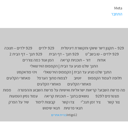
Meta
התחבר
929 – תקנון דיוור שיווקי ותקשורת דיגיטלית
929 ילדים
929 ילדים – חנוכה
929 ילדים – טו בשב"ט
929 תנך – דף הבית
929 תנך – דף הבית 2
אודות
דור – תוכניות קריאה
המן ועוד כמה צוררים
התנך שלנו מגיע עד הבית | הקמפוס הוירטואלי
התנך שלנו מגיע עד הבית | הקמפוס הוירטואלי
ויהי פודאקסט
חלופה לעמוד הקמפוס
יוטיוב
לצמוח מתוך הערפל
מאחורי הקלעים
מאחורי הקלעים
מאחורי הקלעים
מה פרשת השבוע? קריאות ישראליות ואישיות על פרשת השבוע וההפטרה
מפות
מצטרפים ל929
נושאים בתנך – תוכניות קריאה
עמוד נסיון הטמעות
צור קשר
ציר זמן תנכ"י
צרו קשר
קבוצות לימוד
שיר על הפרק
תנאי פרטיות
תנאי שימוש
Intigo12
בניית אתרים