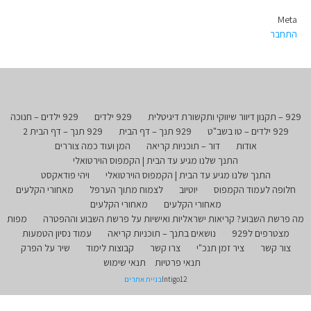
Meta
התחבר
929 – תקנון דיוור שיווקי ותקשורת דיגיטלית
929 ילדים
929 ילדים – חנוכה
929 ילדים – טו בשב"ט
929 תנך – דף הבית
929 תנך – דף הבית 2
אודות
דור – תוכניות קריאה
המן ועוד כמה צוררים
התנך שלנו מגיע עד הבית | הקמפוס הוירטואלי
התנך שלנו מגיע עד הבית | הקמפוס הוירטואלי
ויהי פודאקסט
חלופה לעמוד הקמפוס
יוטיוב
לצמוח מתוך הערפל
מאחורי הקלעים
מאחורי הקלעים
מאחורי הקלעים
מה פרשת השבוע? קריאות ישראליות ואישיות על פרשת השבוע וההפטרה
מפות
מצטרפים ל929
נושאים בתנך – תוכניות קריאה
עמוד נסיון הטמעות
צור קשר
ציר זמן תנכ"י
צרו קשר
קבוצות לימוד
שיר על הפרק
תנאי פרטיות
תנאי שימוש
Intigo12
בניית אתרים