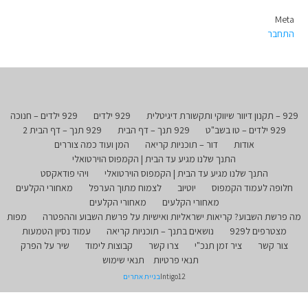
Meta
התחבר
929 – תקנון דיוור שיווקי ותקשורת דיגיטלית
929 ילדים
929 ילדים – חנוכה
929 ילדים – טו בשב"ט
929 תנך – דף הבית
929 תנך – דף הבית 2
אודות
דור – תוכניות קריאה
המן ועוד כמה צוררים
התנך שלנו מגיע עד הבית | הקמפוס הוירטואלי
התנך שלנו מגיע עד הבית | הקמפוס הוירטואלי
ויהי פודאקסט
חלופה לעמוד הקמפוס
יוטיוב
לצמוח מתוך הערפל
מאחורי הקלעים
מאחורי הקלעים
מאחורי הקלעים
מה פרשת השבוע? קריאות ישראליות ואישיות על פרשת השבוע וההפטרה
מפות
מצטרפים ל929
נושאים בתנך – תוכניות קריאה
עמוד נסיון הטמעות
צור קשר
ציר זמן תנכ"י
צרו קשר
קבוצות לימוד
שיר על הפרק
תנאי פרטיות
תנאי שימוש
Intigo12
בניית אתרים