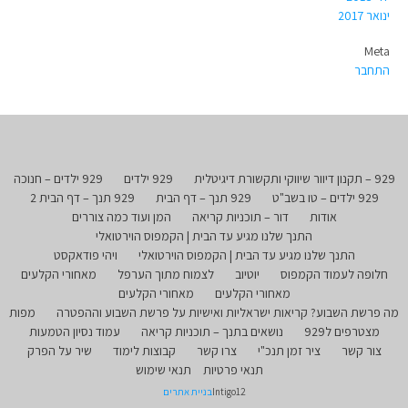
ינואר 2017
Meta
התחבר
929 – תקנון דיוור שיווקי ותקשורת דיגיטלית
929 ילדים
929 ילדים – חנוכה
929 ילדים – טו בשב"ט
929 תנך – דף הבית
929 תנך – דף הבית 2
אודות
דור – תוכניות קריאה
המן ועוד כמה צוררים
התנך שלנו מגיע עד הבית | הקמפוס הוירטואלי
התנך שלנו מגיע עד הבית | הקמפוס הוירטואלי
ויהי פודאקסט
חלופה לעמוד הקמפוס
יוטיוב
לצמוח מתוך הערפל
מאחורי הקלעים
מאחורי הקלעים
מאחורי הקלעים
מה פרשת השבוע? קריאות ישראליות ואישיות על פרשת השבוע וההפטרה
מפות
מצטרפים ל929
נושאים בתנך – תוכניות קריאה
עמוד נסיון הטמעות
צור קשר
ציר זמן תנכ"י
צרו קשר
קבוצות לימוד
שיר על הפרק
תנאי פרטיות
תנאי שימוש
Intigo12
בניית אתרים