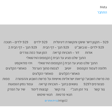
Meta
התחבר
929 – תקנון דיוור שיווקי ותקשורת דיגיטלית
929 ילדים
929 ילדים – חנוכה
929 ילדים – טו בשב"ט
929 תנך – דף הבית
929 תנך – דף הבית 2
אודות
דור – תוכניות קריאה
המן ועוד כמה צוררים
התנך שלנו מגיע עד הבית | הקמפוס הוירטואלי
התנך שלנו מגיע עד הבית | הקמפוס הוירטואלי
ויהי פודאקסט
חלופה לעמוד הקמפוס
יוטיוב
לצמוח מתוך הערפל
מאחורי הקלעים
מאחורי הקלעים
מאחורי הקלעים
מה פרשת השבוע? קריאות ישראליות ואישיות על פרשת השבוע וההפטרה
מפות
מצטרפים ל929
נושאים בתנך – תוכניות קריאה
עמוד נסיון הטמעות
צור קשר
ציר זמן תנכ"י
צרו קשר
קבוצות לימוד
שיר על הפרק
תנאי פרטיות
תנאי שימוש
Intigo12
בניית אתרים